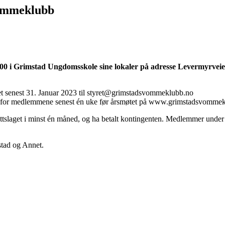
vømmeklubb
.00 i Grimstad Ungdomsskole sine lokaler på adresse Levermyrveie
ret senest 31. Januar 2023 til styret@grimstadsvommeklubb.no
gelig for medlemmene senest én uke før årsmøtet på www.grimstadsvomme
tslaget i minst én måned, og ha betalt kontingenten. Medlemmer under 
stad og Annet.