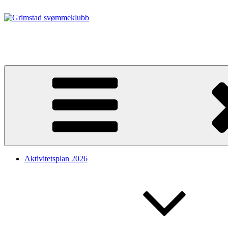
Gå
til
innhold
Grimstad svømmeklubb
Alt for din svømmedrøm
Aktivitetsplan 2026