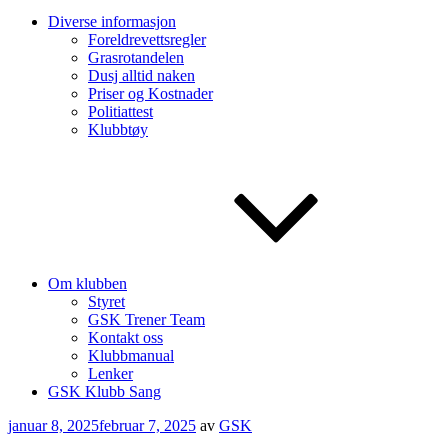
Diverse informasjon
Foreldrevettsregler
Grasrotandelen
Dusj alltid naken
Priser og Kostnader
Politiattest
Klubbtøy
Om klubben
Styret
GSK Trener Team
Kontakt oss
Klubbmanual
Lenker
GSK Klubb Sang
Publisert
januar 8, 2025
februar 7, 2025
av
GSK