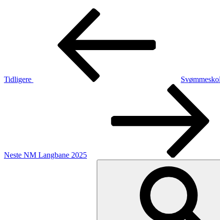
Innleggsnavigasjon
Forrige
innlegg
Tidligere
Svømmeskole
Neste
innlegg
Neste
NM Langbane 2025
Søk
etter: