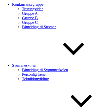
Konkurransegruppe
Treningstider
Gruppe A
Gruppe B
Gruppe C
Påmelding til Stevner
Svømmeskolen
Påmelding til Svømmeskolen
Personlig trener
Teknikkutvikling