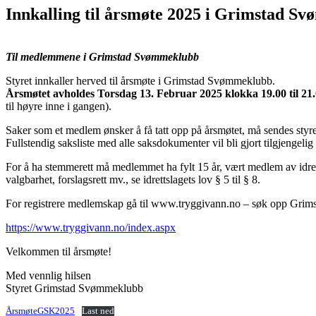
Innkalling til årsmøte 2025 i Grimstad S
Til medlemmene i Grimstad Svømmeklubb
Styret innkaller herved til årsmøte i Grimstad Svømmeklubb.
Årsmøtet avholdes Torsdag 13. Februar 2025 klokka 19.00 til 21
til høyre inne i gangen).
Saker som et medlem ønsker å få tatt opp på årsmøtet, må sendes sty
Fullstendig saksliste med alle saksdokumenter vil bli gjort tilgjen
For å ha stemmerett må medlemmet ha fylt 15 år, vært medlem av idret
valgbarhet, forslagsrett mv., se idrettslagets lov § 5 til § 8.
For registrere medlemskap gå til www.tryggivann.no – søk opp Grim
https://www.tryggivann.no/index.aspx
Velkommen til årsmøte!
Med vennlig hilsen
Styret Grimstad Svømmeklubb
ÅrsmøteGSK2025
Last ned