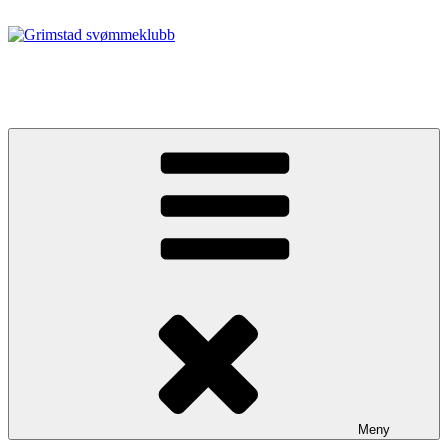
Gå
til
innhold
Grimstad svømmeklubb
Alt for din svømmedrøm
Meny